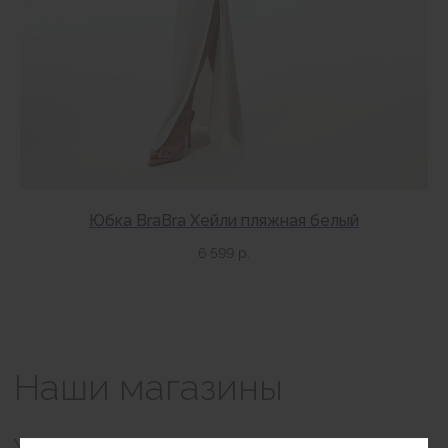
+7 (999) 865-85-86
Петровка 20/1, подъезд 3
12:00 — 21:00
без выходных
КАК НАС НАЙТИ
Юбка BraBra Хейли пляжная белый
6 599
р.