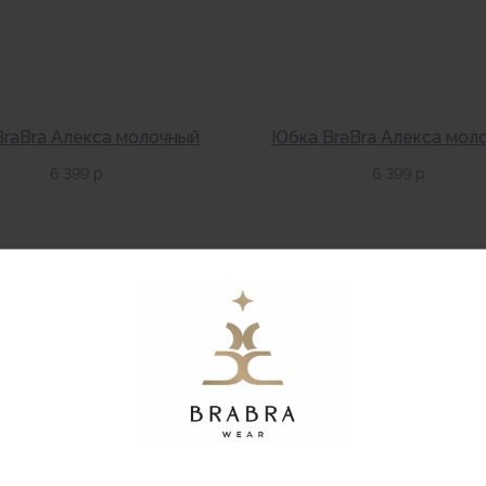
BraBra Алекса молочный
Юбка BraBra Алекса мол
6 399
р.
6 399
р.