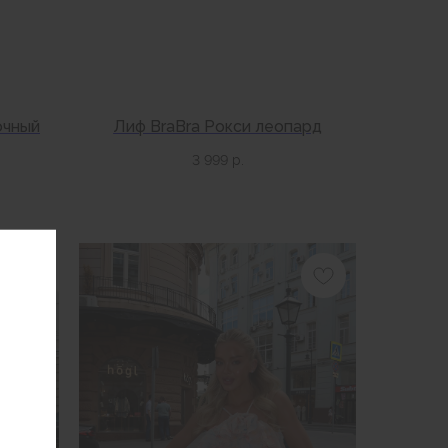
очный
Лиф BraBra Рокси леопард
3 999
р.