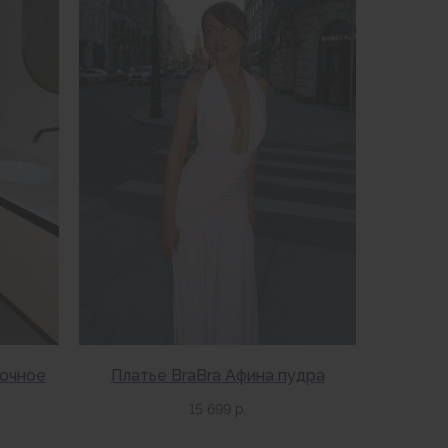
вочное
Платье BraBra Афина пудра
15 699
р.