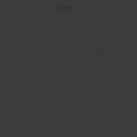
14 299
р.