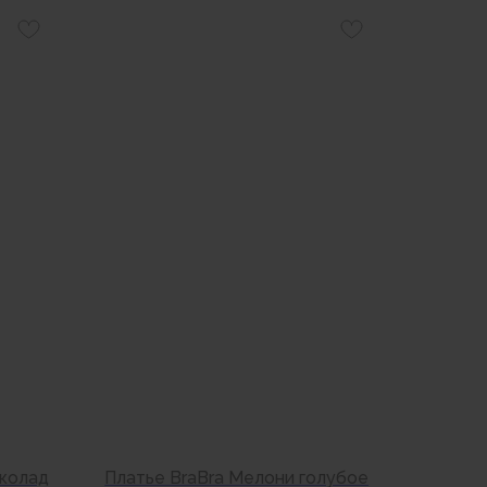
околад
Платье BraBra Мелони голубое