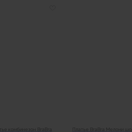
тье комбинезон BraBra
Платье BraBra Мелони ш