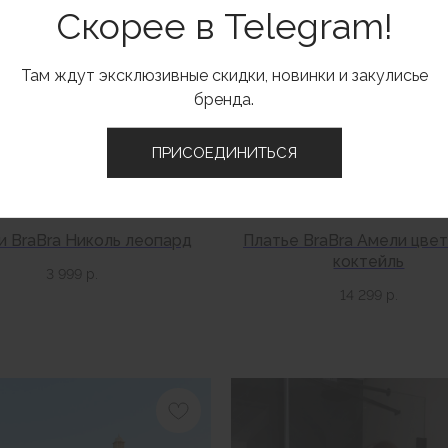
Скорее в Telegram!
Там ждут эксклюзивные скидки, новинки и закулисье
бренда.
ПРИСОЕДИНИТЬСЯ
и BraBra Николь леопард
Платье BraBra Амели цве
коктейль
3 999
р.
14 299
р.