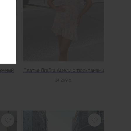
точный
Платье BraBra Амели с тюльпанами
14 299
р.