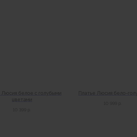
 Люсия белое с голубыми
Платье Люсия бело-гол
цветами
10 999
р.
10 399
р.