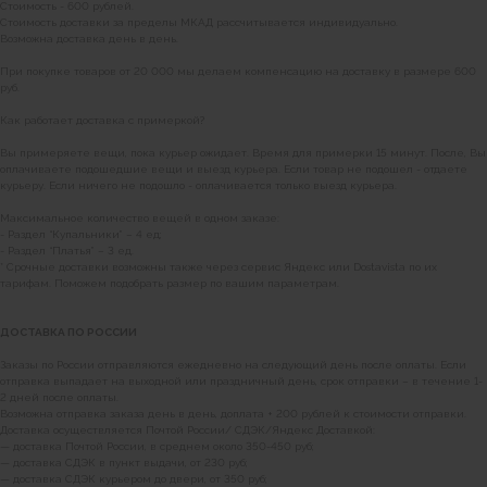
Стоимость - 600 рублей.
Наши магазины
Стоимость доставки за пределы МКАД рассчитывается индивидуально.
Возможна доставка день в день.
Уточнить наличие в наших магазинах можно
При покупке товаров от 20 000 мы делаем компенсацию на доставку в размере 600
позвонив по номерам телефонов:
руб.
Как работает доставка с примеркой?
МОСКВА
Вы примеряете вещи, пока курьер ожидает. Время для примерки 15 минут. После, Вы
+7 (999) 865-85-86
оплачиваете подошедшие вещи и выезд курьера. Если товар не подошел - отдаете
Петровка 20/1, подъезд 3
курьеру. Если ничего не подошло - оплачивается только выезд курьера.
12:00 — 21:00
без выходных
Максимальное количество вещей в одном заказе:
- Раздел “Купальники” – 4 ед;
КАК НАС НАЙТИ
- Раздел “Платья” – 3 ед.
* Срочные доставки возможны также через сервис Яндекс или Dostavista по их
тарифам. Поможем подобрать размер по вашим параметрам.
ДОСТАВКА ПО РОССИИ
Заказы по России отправляются ежедневно на следующий день после оплаты. Если
отправка выпадает на выходной или праздничный день, срок отправки – в течение 1-
2 дней после оплаты.
Возможна отправка заказа день в день, доплата + 200 рублей к стоимости отправки.
Доставка осуществляется Почтой России/ СДЭК/Яндекс Доставкой:
— доставка Почтой России, в среднем около 350-450 руб;
— доставка СДЭК в пункт выдачи, от 230 руб;
— доставка СДЭК курьером до двери, от 350 руб;