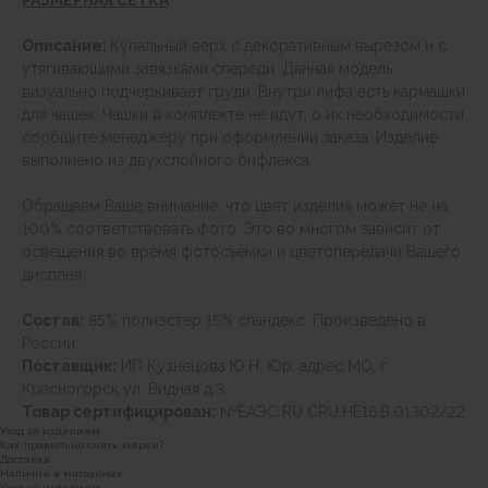
РАЗМЕРНАЯ СЕТКА
Описание:
Купальный верх с декоративным вырезом и с
утягивающими завязками спереди. Данная модель
визуально подчеркивает груди. Внутри лифа есть кармашки
для чашек. Чашки в комплекте не идут, о их необходимости
сообщите менеджеру при оформлении заказа. Изделие
выполнено из двухслойного бифлекса.
Обращаем Ваше внимание, что цвет изделия может не на
100% соответствовать фото. Это во многом зависит от
освещения во время фотосъёмки и цветопередачи Вашего
дисплея.
Состав:
85% полиэстер 15% спандекс. Произведено в
России.
Поставщик:
ИП Кузнецова Ю.Н. Юр. адрес МО, г.
Красногорск ул. Видная д.3.
Товар сертифицирован:
№ЕАЭС RU CRU.HE16.B.01302/22
Уход за изделием
Как правильно снять мерки?
Доставка
Наличие в магазинах
Уход за изделием