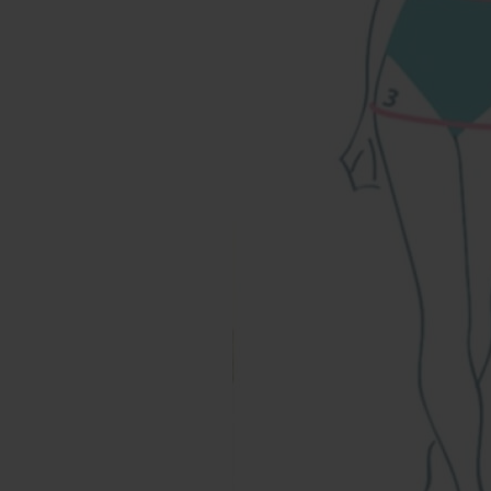
Наши магазины
Уточнить наличие в наших магазинах можно
позвонив по номерам телефонов:
МОСКВА
+7 (999) 865-85-86
Петровка 20/1, подъезд 3
12:00 — 21:00
без выходных
КАК НАС НАЙТИ