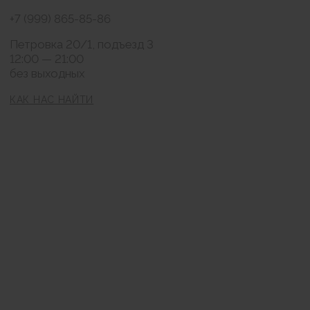
Нажимая на кнопку "Подписаться" я соглашаюсь на обработку моих
персональных данных и ознакомлен (а) с условиями Политики
конфиденциальности, Также я выражаю свое Согласие с ч.1 ст.18 ФЗ от
13/03/2006 №38-ФЗ "О рекламе" на направление мне на указанную мной
электронную почту информационных, рекламно-информационных
сообщений
Публичная оферта
Согласие на обработку персональных данных
Политика конфиденциальности
© BraBra store, 2019 . Все права защищены
Любое использование либо копирование
материалов или подборки материалов сайта-
запрещено.