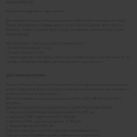
размере 600 руб.
Как работает доставка с примеркой?
Вы примеряете вещи, пока курьер ожидает. Время для примерки 15 минут.
После, Вы оплачиваете подошедшие вещи и выезд курьера. Если товар не
подошел - отдаете курьеру. Если ничего не подошло - оплачивается только
выезд курьера.
Максимальное количество вещей в одном заказе:
- Раздел “Купальники” – 4 ед;
- Раздел “Платья” – 3 ед.
* Срочные доставки возможны также через сервис Яндекс или Dostavista по их
тарифам. Поможем подобрать размер по вашим параметрам.
ДОСТАВКА ПО РОССИИ
Заказы по России отправляются ежедневно на следующий день после оплаты.
Если отправка выпадает на выходной или праздничный день, срок отправки –
в течение 1-2 дней после оплаты.
Возможна отправка заказа день в день, доплата + 200 рублей к стоимости
отправки.
Доставка осуществляется Почтой России/ СДЭК/Яндекс Доставкой:
— доставка Почтой России, в среднем около 350-450 руб;
— доставка СДЭК в пункт выдачи, от 230 руб;
— доставка СДЭК курьером до двери, от 350 руб;
— Яндекс Доставка, от 200 руб.
Стоимость доставки зависит от региона и способа доставки.
Срок доставки: 1-5 рабочих дней (в зависимости от региона).