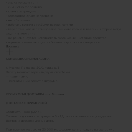
• сушка только в тени
• химчистка запрещена
• глажка запрещена
• барабанная сушка запрещена
• не отбеливать
• избегать трения с грубыми поверхностями
• перед тем, как надеть изделие, снимите кольца и цепочки, которые могут
зацепить плетение
• не рекомендуется использовать порошковые чистящие средства
• изделия в неоновых цветах больше подвержены выгоранию
Доставка
САМОВЫВОЗ ИЗ МАГАЗИНА
г. Москва, Петровка 20/1, подъезд 3
Оплату можно совершить двумя способами:
— наличными;
— безналичный расчёт в шоуруме.
КУРЬЕРСКАЯ ДОСТАВКА по г. Москва
ДОСТАВКА С ПРИМЕРКОЙ
Стоимость - 600 рублей.
Стоимость доставки за пределы МКАД рассчитывается индивидуально.
Возможна доставка день в день.
При покупке товаров от 20 000 мы делаем компенсацию на доставку в