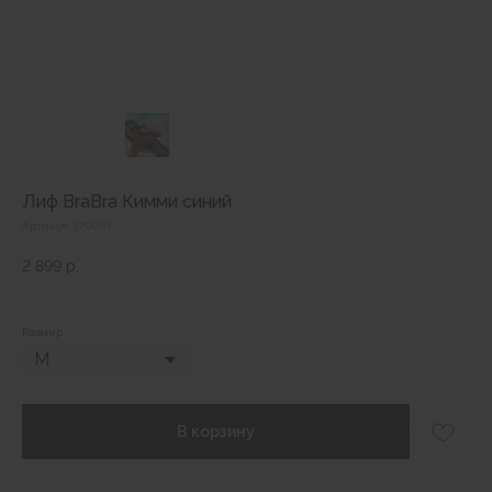
Лиф BraBra Кимми синий
Артикул:
770047
2 899
р.
Размер
В корзину