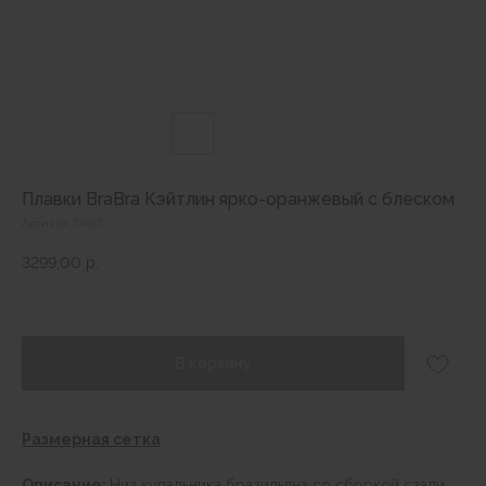
Плавки BraBra Кэйтлин ярко-оранжевый с блеском
Артикул:
77467
3299,00
р.
В корзину
Размерная сетка
Описание:
Низ купальника бразильяна со сборкой сзади