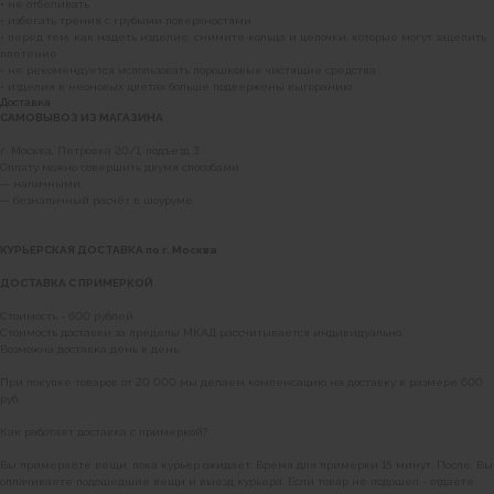
• не отбеливать
• избегать трения с грубыми поверхностями
• перед тем, как надеть изделие, снимите кольца и цепочки, которые могут зацепить
плетение
• не рекомендуется использовать порошковые чистящие средства
• изделия в неоновых цветах больше подвержены выгоранию
Доставка
САМОВЫВОЗ ИЗ МАГАЗИНА
г. Москва, Петровка 20/1, подъезд 3
Оплату можно совершить двумя способами:
— наличными;
— безналичный расчёт в шоуруме.
КУРЬЕРСКАЯ ДОСТАВКА по г. Москва
ДОСТАВКА С ПРИМЕРКОЙ
Стоимость - 600 рублей.
Стоимость доставки за пределы МКАД рассчитывается индивидуально.
Возможна доставка день в день.
При покупке товаров от 20 000 мы делаем компенсацию на доставку в размере 600
руб.
Как работает доставка с примеркой?
Вы примеряете вещи, пока курьер ожидает. Время для примерки 15 минут. После, Вы
оплачиваете подошедшие вещи и выезд курьера. Если товар не подошел - отдаете