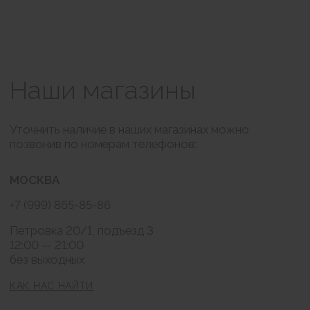
Оформление заказа
белый
Пудра
Доставка и оплата
Обмен и возврат
КОНТАКТЫ
BRABRA.info@ya.ru
Москва, Петровка 20/1
РАССЫЛКА
Подписаться
Нажимая на кнопку "Подписаться" я соглашаюсь на обработку моих
персональных данных и ознакомлен (а) с условиями Политики
конфиденциальности, Также я выражаю свое Согласие с ч.1 ст.18 ФЗ от
13/03/2006 №38-ФЗ "О рекламе" на направление мне на указанную мной
электронную почту информационных, рекламно-информационных
сообщений
Публичная оферта
Согласие на обработку персональных данных