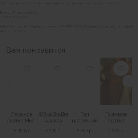
Уточнить наличие в наших магазинах можно позвонив по номеру телефона:
Москва, Петровка 20/1
+7 (999) 865-85-86
или уточнить у менеджера по номеру +7 (920) 297-73-85, написав сообщение в whats
app или Telegram
Вам понравится
BRABRA
Каталог
О бренде
Контакты
е
Пляжное
Юбка BraBra
Топ
Пляжное
Вакансии
платье Милк
Алекса
нательный
платье
н
вязанное
молочный
пляжный
Кольчуга
ИНФОРМАЦИЯ
5 999
р.
6 399
р.
6 599
р.
4 999
р.
молочное
BraBra Кейси
железо
Br