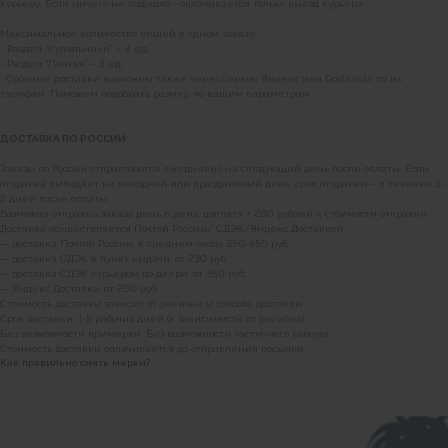
курьеру. Если ничего не подошло - оплачивается только выезд курьера.
Максимальное количество вещей в одном заказе:
- Раздел “Купальники” – 4 ед;
- Раздел “Платья” – 3 ед.
* Срочные доставки возможны также через сервис Яндекс или Dostavista по их
тарифам. Поможем подобрать размер по вашим параметрам.
ДОСТАВКА ПО РОССИИ
Заказы по России отправляются ежедневно на следующий день после оплаты. Если
отправка выпадает на выходной или праздничный день, срок отправки – в течение 1-
2 дней после оплаты.
Возможна отправка заказа день в день, доплата + 200 рублей к стоимости отправки.
Доставка осуществляется Почтой России/ СДЭК/Яндекс Доставкой:
— доставка Почтой России, в среднем около 350-450 руб;
— доставка СДЭК в пункт выдачи, от 230 руб;
— доставка СДЭК курьером до двери, от 350 руб;
— Яндекс Доставка, от 200 руб.
Стоимость доставки зависит от региона и способа доставки.
Срок доставки: 1-5 рабочих дней (в зависимости от региона).
Без возможности примерки. Без возможности частичного выкупа.
Стоимость доставки оплачивается до отправления посылки.
Как правильно снять мерки?