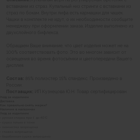
вставками из страз. Купальный низ стринги с вставками из
страз по бокам. Внутри лифа есть кармашки для чашек.
Чашки в комплекте не идут, о их необходимости сообщите
менеджеру при оформлении заказа. Изделие выполнено из
двухслойного бифлекса.
Обращаем Ваше внимание, что цвет изделия может не на
100% соответствовать фото. Это во многом зависит от
освещения во время фотосъёмки и цветопередачи Вашего
дисплея.
Состав:
85% полиэстер 15% спандекс. Произведено в
России.
Поставщик:
ИП Кузнецова Ю.Н. Товар сертифицирован.
Уход за изделием
Доставка
Как правильно снять мерки?
Наличие в магазинах
Уход за изделием
• ручная стирка при t° до 40°C
• сушка только в тени
• химчистка запрещена
• глажка запрещена
• барабанная сушка запрещена