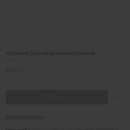
Купальник Дженифер новинка розовый
Артикул:
77411
999,00
р.
В корзину
РАЗМЕРНАЯ СЕТКА
Описание:
Купальный верх на регулируемых бретелях с