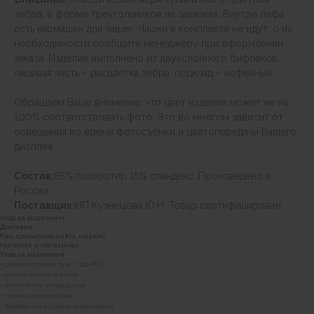
зебра, в форме треугольников на завязках. Внутри лифа
есть кармашки для чашек. Чашки в комплекте не идут, о их
необходимости сообщите менеджеру при оформлении
заказа. Изделие выполнено из двухслойного бифлекса:
лицевая часть – расцветка зебра, подклад – кофейный.
Обращаем Ваше внимание, что цвет изделия может не на
100% соответствовать фото. Это во многом зависит от
освещения во время фотосъёмки и цветопередачи Вашего
дисплея.
Состав:
85% полиэстер 15% спандекс. Произведено в
России.
Поставщик:
ИП Кузнецова Ю.Н. Товар сертифицирован.
Уход за изделием
Доставка
Как правильно снять мерки?
Наличие в магазинах
Уход за изделием
• ручная стирка при t° до 40°C
• сушка только в тени
• химчистка запрещена
• глажка запрещена
• барабанная сушка запрещена