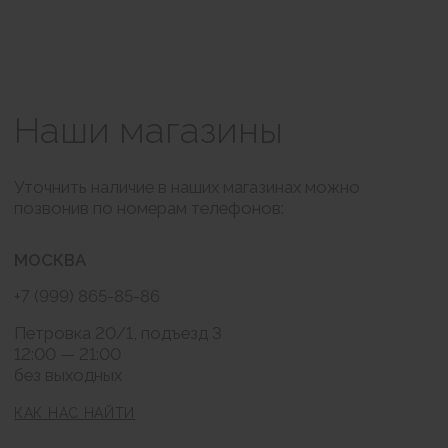
Оформление заказа
белый
Пудра
черное
Доставка и оплата
Обмен и возврат
КОНТАКТЫ
BRABRA.info@ya.ru
Москва, Петровка 20/1
РАССЫЛКА
Подписаться
Нажимая на кнопку "Подписаться" я соглашаюсь на обработку моих
персональных данных и ознакомлен (а) с условиями Политики
конфиденциальности, Также я выражаю свое Согласие с ч.1 ст.18 ФЗ от
13/03/2006 №38-ФЗ "О рекламе" на направление мне на указанную мной
электронную почту информационных, рекламно-информационных
сообщений
Публичная оферта
Согласие на обработку персональных данных