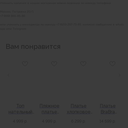
Уточнить наличие в наших магазинах можно позвонив по номеру телефона:
Москва, Петровка 20/1
+7 (999) 865-85-86
или уточнить у менеджера по номеру +7 (920) 297-73-85, написав сообщение в whats
app или Telegram
Вам понравится
BRABRA
Каталог
О бренде
Контакты
Топ
Пляжное
Платье
Платье
Вакансии
я
нательный
платье
хлопковое
BraBra
пл
ая
пляжный
Кольчуга
Луна черное
Ариана без
ИНФОРМАЦИЯ
4 999
р.
4 999
р.
6 299
р.
14 599
р.
BraBra
железо
рукавов