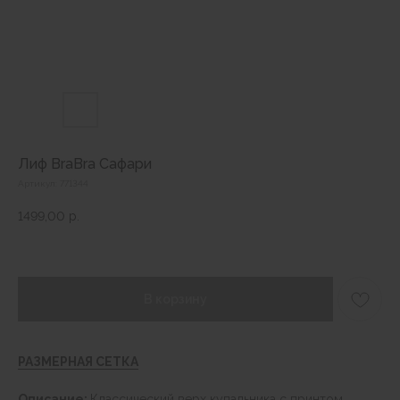
Лиф BraBra Сафари
Артикул:
771344
1499,00
р.
В корзину
РАЗМЕРНАЯ СЕТКА
Описание:
К
лассический верх купальника с принтом