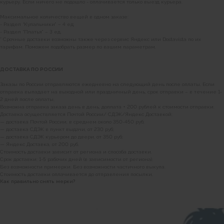
курьеру. Если ничего не подошло - оплачивается только выезд курьера.
Максимальное количество вещей в одном заказе:
- Раздел “Купальники” – 4 ед;
- Раздел “Платья” – 3 ед.
* Срочные доставки возможны также через сервис Яндекс или Dostavista по их
тарифам. Поможем подобрать размер по вашим параметрам.
ДОСТАВКА ПО РОССИИ
Заказы по России отправляются ежедневно на следующий день после оплаты. Если
отправка выпадает на выходной или праздничный день, срок отправки – в течение 1-
2 дней после оплаты.
Возможна отправка заказа день в день, доплата + 200 рублей к стоимости отправки.
Доставка осуществляется Почтой России/ СДЭК/Яндекс Доставкой:
— доставка Почтой России, в среднем около 350-450 руб;
— доставка СДЭК в пункт выдачи, от 230 руб;
— доставка СДЭК курьером до двери, от 350 руб;
— Яндекс Доставка, от 200 руб.
Стоимость доставки зависит от региона и способа доставки.
Срок доставки: 1-5 рабочих дней (в зависимости от региона).
Без возможности примерки. Без возможности частичного выкупа.
Стоимость доставки оплачивается до отправления посылки.
Как правильно снять мерки?