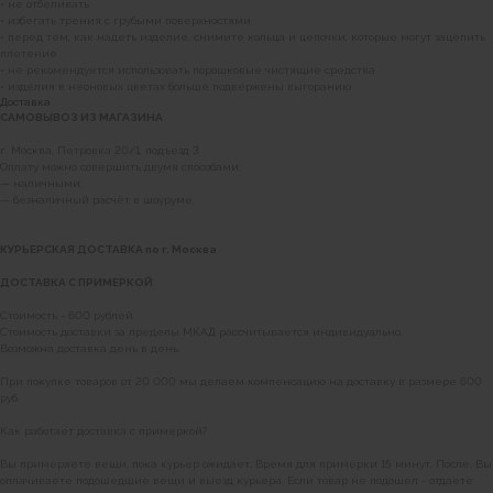
• не отбеливать
• избегать трения с грубыми поверхностями
• перед тем, как надеть изделие, снимите кольца и цепочки, которые могут зацепить
плетение
• не рекомендуется использовать порошковые чистящие средства
• изделия в неоновых цветах больше подвержены выгоранию
Доставка
САМОВЫВОЗ ИЗ МАГАЗИНА
г. Москва, Петровка 20/1, подъезд 3
Оплату можно совершить двумя способами:
— наличными;
— безналичный расчёт в шоуруме.
КУРЬЕРСКАЯ ДОСТАВКА по г. Москва
ДОСТАВКА С ПРИМЕРКОЙ
Стоимость - 600 рублей.
Стоимость доставки за пределы МКАД рассчитывается индивидуально.
Возможна доставка день в день.
При покупке товаров от 20 000 мы делаем компенсацию на доставку в размере 600
руб.
Как работает доставка с примеркой?
Вы примеряете вещи, пока курьер ожидает. Время для примерки 15 минут. После, Вы
оплачиваете подошедшие вещи и выезд курьера. Если товар не подошел - отдаете