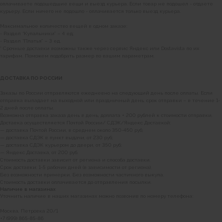
оплачиваете подошедшие вещи и выезд курьера. Если товар не подошел - отдаете
МОСКВА
курьеру. Если ничего не подошло - оплачивается только выезд курьера.
+7 (999) 865-85-86
Максимальное количество вещей в одном заказе:
Петровка 20/1, подъезд 3
- Раздел “Купальники” – 4 ед;
12:00 — 21:00
- Раздел “Платья” – 3 ед.
без выходных
* Срочные доставки возможны также через сервис Яндекс или Dostavista по их
тарифам. Поможем подобрать размер по вашим параметрам.
КАК НАС НАЙТИ
ДОСТАВКА ПО РОССИИ
Заказы по России отправляются ежедневно на следующий день после оплаты. Если
отправка выпадает на выходной или праздничный день, срок отправки – в течение 1-
2 дней после оплаты.
Возможна отправка заказа день в день, доплата + 200 рублей к стоимости отправки.
Доставка осуществляется Почтой России/ СДЭК/Яндекс Доставкой:
— доставка Почтой России, в среднем около 350-450 руб;
— доставка СДЭК в пункт выдачи, от 230 руб;
— доставка СДЭК курьером до двери, от 350 руб;
— Яндекс Доставка, от 200 руб.
Стоимость доставки зависит от региона и способа доставки.
Срок доставки: 1-5 рабочих дней (в зависимости от региона).
Без возможности примерки. Без возможности частичного выкупа.
Стоимость доставки оплачивается до отправления посылки.
Наличие в магазинах
Уточнить наличие в наших магазинах можно позвонив по номеру телефона:
Москва, Петровка 20/1
+7 (999) 865-85-86