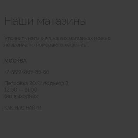
КОНТАКТЫ
BRABRA.info@ya.ru
Москва, Петровка 20/1
РАССЫЛКА
Подписаться
Нажимая на кнопку "Подписаться" я соглашаюсь на обработку моих
персональных данных и ознакомлен (а) с условиями Политики
конфиденциальности, Также я выражаю свое Согласие с ч.1 ст.18 ФЗ от
13/03/2006 №38-ФЗ "О рекламе" на направление мне на указанную мной
электронную почту информационных, рекламно-информационных
сообщений
Публичная оферта
Согласие на обработку персональных данных
Политика конфиденциальности
© BraBra store, 2019 . Все права защищены