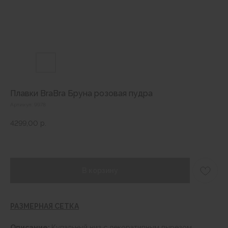
Плавки BraBra Бруна розовая пудра
Артикул:
9978
4299,00
р.
В корзину
РАЗМЕРНАЯ СЕТКА
Описание:
Купальный низ с декоративным вырезом.