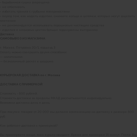
• барабанная сушка запрещена
• не отбеливать
• избегать трения с грубыми поверхностями
• перед тем, как надеть изделие, снимите кольца и цепочки, которые могут зацепить
плетение
• не рекомендуется использовать порошковые чистящие средства
• изделия в неоновых цветах больше подвержены выгоранию
Доставка
САМОВЫВОЗ ИЗ МАГАЗИНА
г. Москва, Петровка 20/1, подъезд 3
Оплату можно совершить двумя способами:
— наличными;
— безналичный расчёт в шоуруме.
КУРЬЕРСКАЯ ДОСТАВКА по г. Москва
ДОСТАВКА С ПРИМЕРКОЙ
Стоимость - 600 рублей.
Стоимость доставки за пределы МКАД рассчитывается индивидуально.
Возможна доставка день в день.
Наши магазины
При покупке товаров от 20 000 мы делаем компенсацию на доставку в размере 600
руб.
Уточнить наличие в наших магазинах можно
Как работает доставка с примеркой?
позвонив по номерам телефонов:
Вы примеряете вещи, пока курьер ожидает. Время для примерки 15 минут. После, Вы