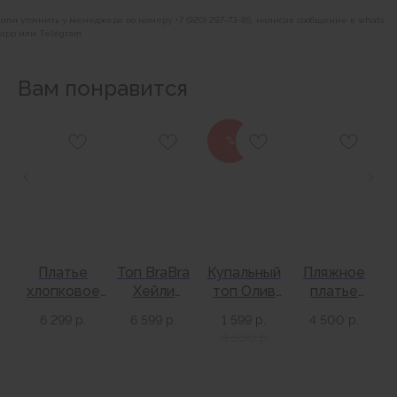
или уточнить у менеджера по номеру +7 (920) 297-73-85, написав сообщение в whats
app или Telegram
Вам понравится
%
BRABRA
Каталог
О бренде
Платье
Топ BraBra
Купальный
Пляжное
Контакты
ый
хлопковое
Хейли
топ Олив
платье
н
Вакансии
й
Луна черное
пляжный
зеленый
Кольчуга
6 299
р.
6 599
р.
1 599
р.
4 500
р.
черный
ткань
ИНФОРМАЦИЯ
3 500
р.
чёрный
м
Оформление заказа
Доставка и оплата
Обмен и возврат