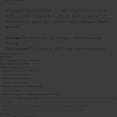
Обращаем Ваше внимание, что цвет изделия может не на
100% соответствовать фото. Это во многом зависит от
освещения во время фотосъёмки и цветопередачи Вашего
дисплея.
Состав:
85% полиэстер 15% спандекс. Произведено в
России.
Поставщик:
ИП Кузнецова Ю.Н. Товар сертифицирован.
Уход за изделием
Доставка
Как правильно снять мерки?
Наличие в магазинах
Уход за изделием
• ручная стирка при t° до 40°C
• сушка только в тени
• химчистка запрещена
• глажка запрещена
• барабанная сушка запрещена
• не отбеливать
• избегать трения с грубыми поверхностями
• перед тем, как надеть изделие, снимите кольца и цепочки, которые могут зацепить
плетение
• не рекомендуется использовать порошковые чистящие средства
• изделия в неоновых цветах больше подвержены выгоранию
Доставка