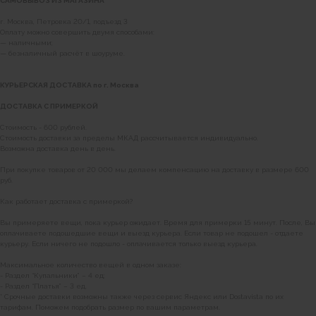
САМОВЫВОЗ ИЗ МАГАЗИНА
г. Москва, Петровка 20/1, подъезд 3
Оплату можно совершить двумя способами:
— наличными;
— безналичный расчёт в шоуруме.
КУРЬЕРСКАЯ ДОСТАВКА по г. Москва
ДОСТАВКА С ПРИМЕРКОЙ
Стоимость - 600 рублей.
Стоимость доставки за пределы МКАД рассчитывается индивидуально.
Возможна доставка день в день.
При покупке товаров от 20 000 мы делаем компенсацию на доставку в размере 600
руб.
Как работает доставка с примеркой?
Вы примеряете вещи, пока курьер ожидает. Время для примерки 15 минут. После, Вы
оплачиваете подошедшие вещи и выезд курьера. Если товар не подошел - отдаете
курьеру. Если ничего не подошло - оплачивается только выезд курьера.
Максимальное количество вещей в одном заказе:
- Раздел “Купальники” – 4 ед;
- Раздел “Платья” – 3 ед.
* Срочные доставки возможны также через сервис Яндекс или Dostavista по их
тарифам. Поможем подобрать размер по вашим параметрам.