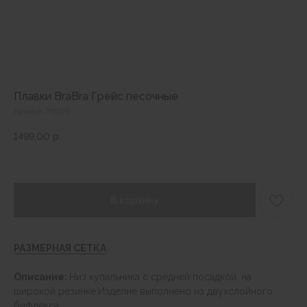
Плавки BraBra Грейс песочные
Артикул:
770075
1499,00
р.
В корзину
РАЗМЕРНАЯ СЕТКА
Описание:
Низ купальника с средней посадкой, на
широкой резинке.Изделие выполнено из двухслойного
бифлекса.