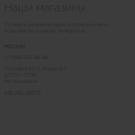
КОНТАКТЫ
BRABRA.info@ya.ru
Москва, Петровка 20/1
РАССЫЛКА
Подписаться
Нажимая на кнопку "Подписаться" я соглашаюсь на обработку моих
персональных данных и ознакомлен (а) с условиями Политики
конфиденциальности, Также я выражаю свое Согласие с ч.1 ст.18 ФЗ от
13/03/2006 №38-ФЗ "О рекламе" на направление мне на указанную мной
электронную почту информационных, рекламно-информационных
сообщений
Публичная оферта
Согласие на обработку персональных данных
Политика конфиденциальности
© BraBra store, 2019 . Все права защищены
Любое использование либо копирование
материалов или подборки материалов сайта-