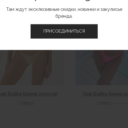
Там ждут эксклюзивные скидки, новинки и закулисье
бренда.
ПРИСОЕДИНИТЬСЯ
иф BraBra Кимми золотой
Лиф BraBra Кимми р
2 899
р.
1 099
р.
2 900
р