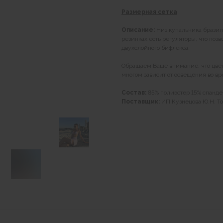
Размерная сетка
Описание:
Низ купальника бразил
резинках есть регуляторы, что поз
двухслойного бифлекса.
Обращаем Ваше внимание, что цвет 
многом зависит от освещения во в
Состав:
85% полиэстер 15% спанде
Поставщик:
ИП Кузнецова Ю.Н. То