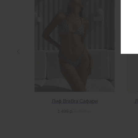
анжевый
Лиф BraBra Сафари
Л
1 499
р.
3 600
р.