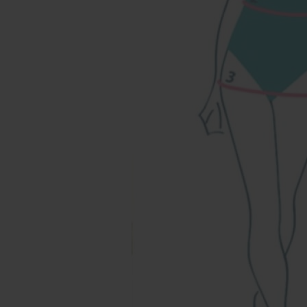
Наши магазины
Уточнить наличие в наших магазинах можно
позвонив по номерам телефонов:
МОСКВА
+7 (999) 865-85-86
Петровка 20/1, подъезд 3
12:00 — 21:00
без выходных
КАК НАС НАЙТИ