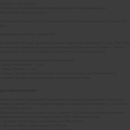
Стоимость - 600 рублей.
Стоимость доставки за пределы МКАД рассчитывается индивидуально.
Возможна доставка день в день.
При покупке товаров от 20 000 мы делаем компенсацию на доставку в размере 600
руб.
Как работает доставка с примеркой?
Вы примеряете вещи, пока курьер ожидает. Время для примерки 15 минут. После, Вы
оплачиваете подошедшие вещи и выезд курьера. Если товар не подошел - отдаете
курьеру. Если ничего не подошло - оплачивается только выезд курьера.
Максимальное количество вещей в одном заказе:
- Раздел “Купальники” – 4 ед;
- Раздел “Платья” – 3 ед.
* Срочные доставки возможны также через сервис Яндекс или Dostavista по их
тарифам. Поможем подобрать размер по вашим параметрам.
ДОСТАВКА ПО РОССИИ
Заказы по России отправляются ежедневно на следующий день после оплаты. Если
отправка выпадает на выходной или праздничный день, срок отправки – в течение 1-
2 дней после оплаты.
Возможна отправка заказа день в день, доплата + 200 рублей к стоимости отправки.
Доставка осуществляется Почтой России/ СДЭК/Яндекс Доставкой:
— доставка Почтой России, в среднем около 350-450 руб;
— доставка СДЭК в пункт выдачи, от 230 руб;
— доставка СДЭК курьером до двери, от 350 руб;