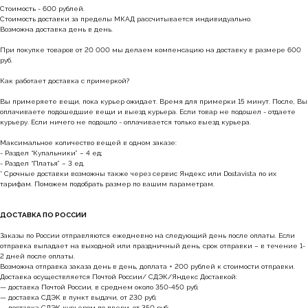
позвонив по номерам телефонов:
Стоимость - 600 рублей.
Стоимость доставки за пределы МКАД рассчитывается индивидуально.
МОСКВА
Возможна доставка день в день.
+7 (999) 865-85-86
При покупке товаров от 20 000 мы делаем компенсацию на доставку в размере 600
руб.
Петровка 20/1, подъезд 3
12:00 — 21:00
Как работает доставка с примеркой?
без выходных
КАК НАС НАЙТИ
Вы примеряете вещи, пока курьер ожидает. Время для примерки 15 минут. После, Вы
оплачиваете подошедшие вещи и выезд курьера. Если товар не подошел - отдаете
курьеру. Если ничего не подошло - оплачивается только выезд курьера.
Максимальное количество вещей в одном заказе:
- Раздел “Купальники” – 4 ед;
- Раздел “Платья” – 3 ед.
* Срочные доставки возможны также через сервис Яндекс или Dostavista по их
тарифам. Поможем подобрать размер по вашим параметрам.
ДОСТАВКА ПО РОССИИ
Заказы по России отправляются ежедневно на следующий день после оплаты. Если
отправка выпадает на выходной или праздничный день, срок отправки – в течение 1-
2 дней после оплаты.
Возможна отправка заказа день в день, доплата + 200 рублей к стоимости отправки.
Доставка осуществляется Почтой России/ СДЭК/Яндекс Доставкой:
— доставка Почтой России, в среднем около 350-450 руб;
— доставка СДЭК в пункт выдачи, от 230 руб;
— доставка СДЭК курьером до двери, от 350 руб;