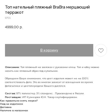
Топ нательный пляжный BraBra мерцающий
терракот
9701
4999,00
р.
В корзину
Описание:
Топ пляжный на завязках с рукавами клеш. Топ и юбку можно
носить как пляжный образ под купальник.
Обращаем Ваше внимание, что цвет изделия может не на 100%
соответствовать фото. Это во многом зависит от освещения во время
фотосъёмки и цветопередачи Вашего дисплея.
Состав:
97% полиэстер, 3% спандекс. . Произведено в России.
Поставщик:
ИП Кузнецова Ю.Н. Товар сертифицирован.
Как правильно снять мерки?
Уход за изделием
Доставка
Наличие в магазинах