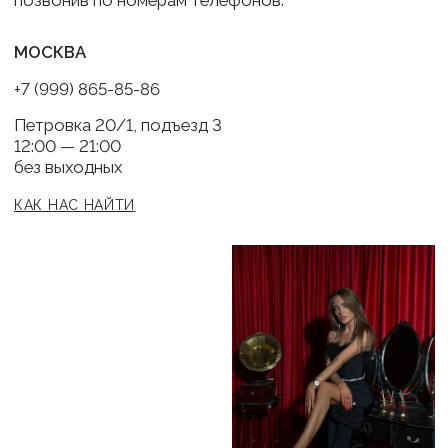
Доставка и оплата
Обмен и возврат
КОНТАКТЫ
BRABRA.info@ya.ru
Москва, Петровка 20/1
РАССЫЛКА
Подписаться
Нажимая на кнопку "Подписаться" я соглашаюсь на обработку моих
персональных данных и ознакомлен (а) с условиями Политики
конфиденциальности, Также я выражаю свое Согласие с ч.1 ст.18 ФЗ от
13/03/2006 №38-ФЗ "О рекламе" на направление мне на указанную мной
электронную почту информационных, рекламно-информационных
сообщений
Публичная оферта
Согласие на обработку персональных данных
Политика конфиденциальности