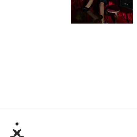
© BraBra store, 2019 . Все права защищены
Любое использование либо копирование
материалов или подборки материалов сайта-
запрещено.