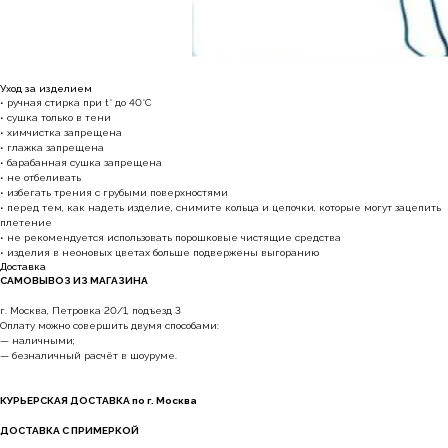
Уход за изделием
• ручная стирка при t° до 40°C
• сушка только в тени
• химчистка запрещена
• глажка запрещена
• барабанная сушка запрещена
• не отбеливать
• избегать трения с грубыми поверхностями
• перед тем, как надеть изделие, снимите кольца и цепочки, которые могут зацепить
плетение
• не рекомендуется использовать порошковые чистящие средства
• изделия в неоновых цветах больше подвержены выгоранию
Доставка
САМОВЫВОЗ ИЗ МАГАЗИНА
г. Москва, Петровка 20/1, подъезд 3
Оплату можно совершить двумя способами:
— наличными;
— безналичный расчёт в шоуруме.
Наши магазины
КУРЬЕРСКАЯ ДОСТАВКА по г. Москва
ДОСТАВКА С ПРИМЕРКОЙ
Уточнить наличие в наших магазинах можно