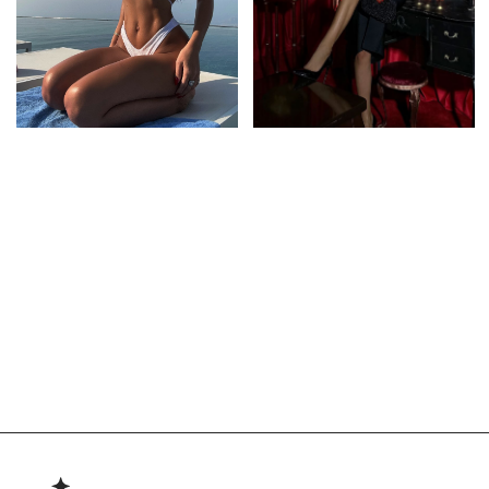
BRABRA
Каталог
О бренде
Контакты
Вакансии
ИНФОРМАЦИЯ
Оформление заказа
Доставка и оплата
Обмен и возврат
КОНТАКТЫ
BRABRA.info@ya.ru
Москва, Петровка 20/1
РАССЫЛКА