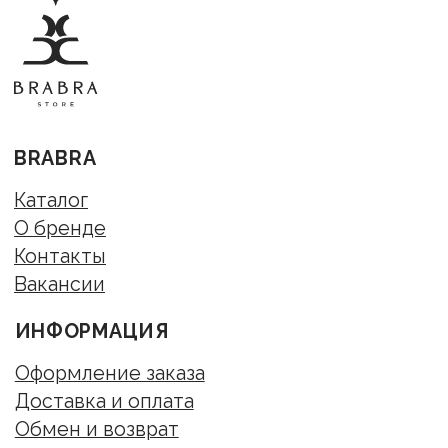
Подписаться
Нажимая на кнопку "Подписаться" я соглашаюсь на обработку моих
персональных данных и ознакомлен (а) с условиями Политики
конфиденциальности, Также я выражаю свое Согласие с ч.1 ст.18 ФЗ от
13/03/2006 №38-ФЗ "О рекламе" на направление мне на указанную мной
электронную почту информационных, рекламно-информационных
сообщений
Публичная оферта
Согласие на обработку персональных данных
Политика конфиденциальности
© BraBra store, 2019 . Все права защищены
Любое использование либо копирование
материалов или подборки материалов сайта-
запрещено.