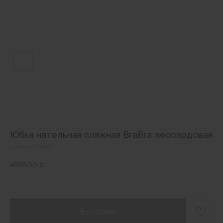
Юбка нательная пляжная BraBra леопардовая
Артикул:
7726590
4899,00
р.
В корзину