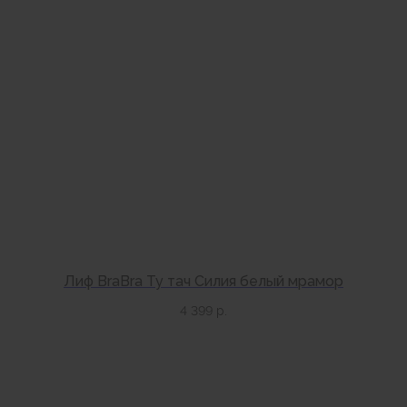
позвонив по номерам телефонов:
МОСКВА
+7 (999) 865-85-86
Петровка 20/1, подъезд 3
12:00 — 21:00
без выходных
КАК НАС НАЙТИ
Лиф BraBra Ту тач Силия белый мрамор
4 399
р.