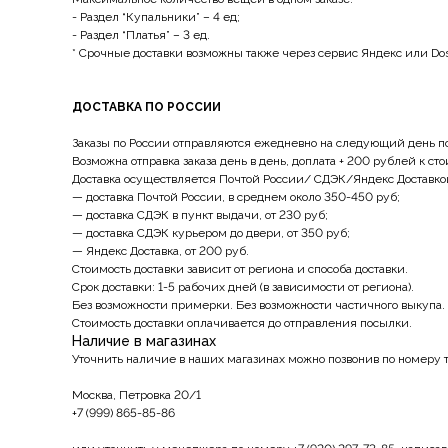
- Раздел “Купальники” – 4 ед;
- Раздел “Платья” – 3 ед.
* Срочные доставки возможны также через сервис Яндекс или Dos
ДОСТАВКА ПО РОССИИ
Заказы по России отправляются ежедневно на следующий день пос
Возможна отправка заказа день в день, доплата + 200 рублей к ст
Доставка осуществляется Почтой России/ СДЭК/Яндекс Доставко
— доставка Почтой России, в среднем около 350-450 руб;
— доставка СДЭК в пункт выдачи, от 230 руб;
— доставка СДЭК курьером до двери, от 350 руб;
— Яндекс Доставка, от 200 руб.
Стоимость доставки зависит от региона и способа доставки.
Срок доставки: 1-5 рабочих дней (в зависимости от региона).
Без возможности примерки. Без возможности частичного выкупа.
Стоимость доставки оплачивается до отправления посылки.
Наличие в магазинах
Уточнить наличие в наших магазинах можно позвонив по номеру 
Москва, Петровка 20/1
+7 (999) 865-85-86