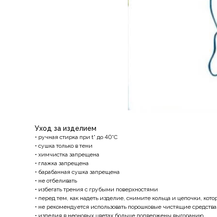
Уход за изделием
• ручная стирка при t° до 40°C
• сушка только в тени
• химчистка запрещена
• глажка запрещена
• барабанная сушка запрещена
• не отбеливать
• избегать трения с грубыми поверхностями
• перед тем, как надеть изделие, снимите кольца и цепочки, кот
• не рекомендуется использовать порошковые чистящие средства
• изделия в неоновых цветах больше подвержены выгоранию