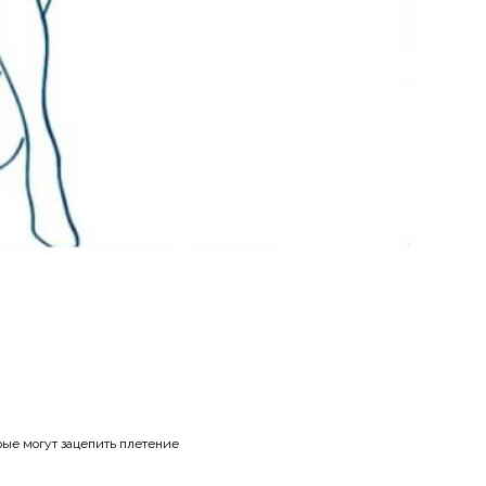
орые могут зацепить плетение