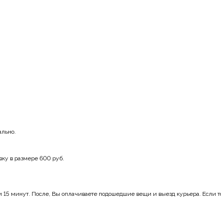
ально.
Скорее в Telegram!
вку в размере 600 руб.
Там ждут эксклюзивные скидки, новинки и закулисье
15 минут. После, Вы оплачиваете подошедшие вещи и выезд курьера. Если тов
бренда.