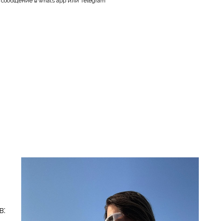
в сообщение в whats app или Telegram
в: