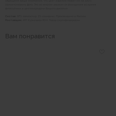
Обращаем Ваше внимание, что цвет изделия может не на 100%
соответствовать фото. Это во многом зависит от освещения во время
фотосъёмки и цветопередачи Вашего дисплея.
Состав:
97% полиэстер, 3% спандекс. Произведено в России.
Поставщик:
ИП Кузнецова Ю.Н. Товар сертифицирован.
Вам понравится
Наши магазины