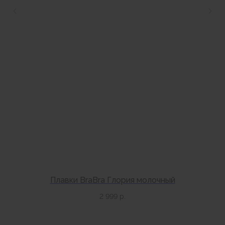
Уточнить наличие в наших магазинах можно
позвонив по номерам телефонов:
МОСКВА
+7 (999) 865-85-86
Петровка 20/1, подъезд 3
12:00 — 21:00
без выходных
КАК НАС НАЙТИ
Плавки BraBra Глория молочный
2 999
р.