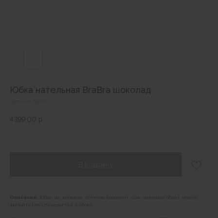
Юбка нательная BraBra шоколад
Артикул:
78002
4399,00
р.
В корзину
Описание:
Юбка на завязках, отлично дополнит ваш пляжный образ, можно
завязать как спереди так и сбоку.