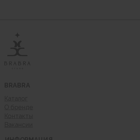
Политика конфиденциальности
© BraBra store, 2019 . Все права защищены
Любое использование либо копирование
материалов или подборки материалов сайта-
запрещено.