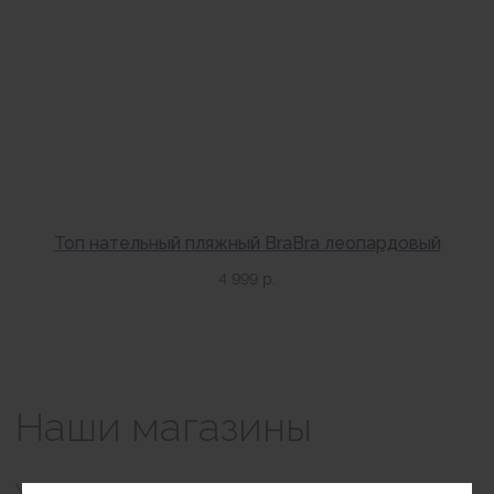
+7 (999) 865-85-86
Петровка 20/1, подъезд 3
12:00 — 21:00
без выходных
КАК НАС НАЙТИ
Топ нательный пляжный BraBra леопардовый
4 999
р.