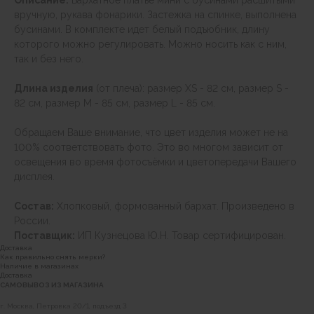
Описание:
Бархатное платье мини с бусинами расшитыми
вручную, рукава фонарики. Застежка на спинке, выполнена
бусинами. В комплекте идет белый подъюбник, длину
которого можно регулировать. Можно носить как с ним,
так и без него.
Длина изделия
(от плеча): размер XS - 82 см, размер S -
82 см, размер М - 85 см, размер L - 85 см.
Обращаем Ваше внимание, что цвет изделия может не на
100% соответствовать фото. Это во многом зависит от
освещения во время фотосъёмки и цветопередачи Вашего
дисплея.
Состав:
Хлопковый, формованный бархат. Произведено в
России.
Поставщик:
ИП Кузнецова Ю.Н. Товар сертифицирован.
Доставка
Как правильно снять мерки?
Наличие в магазинах
Доставка
САМОВЫВОЗ ИЗ МАГАЗИНА
г. Москва, Петровка 20/1, подъезд 3