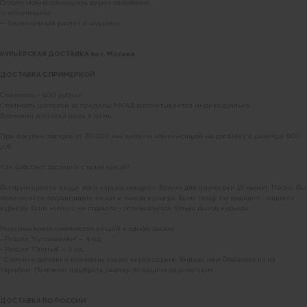
Оплату можно совершить двумя способами:
— наличными;
— безналичный расчёт в шоуруме.
КУРЬЕРСКАЯ ДОСТАВКА по г. Москва
ДОСТАВКА С ПРИМЕРКОЙ
Стоимость - 600 рублей.
Стоимость доставки за пределы МКАД рассчитывается индивидуально.
Возможна доставка день в день.
При покупке товаров от 20 000 мы делаем компенсацию на доставку в размере 600
руб.
Как работает доставка с примеркой?
Вы примеряете вещи, пока курьер ожидает. Время для примерки 15 минут. После, Вы
оплачиваете подошедшие вещи и выезд курьера. Если товар не подошел - отдаете
курьеру. Если ничего не подошло - оплачивается только выезд курьера.
Максимальное количество вещей в одном заказе:
- Раздел “Купальники” – 4 ед;
- Раздел “Платья” – 3 ед.
* Срочные доставки возможны также через сервис Яндекс или Dostavista по их
тарифам. Поможем подобрать размер по вашим параметрам.
ДОСТАВКА ПО РОССИИ