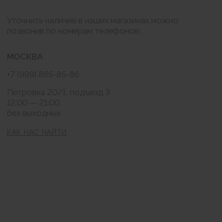
BRABRA.info@ya.ru
Москва, Петровка 20/1
РАССЫЛКА
Подписаться
Нажимая на кнопку "Подписаться" я соглашаюсь на обработку моих
персональных данных и ознакомлен (а) с условиями Политики
конфиденциальности, Также я выражаю свое Согласие с ч.1 ст.18 ФЗ от
13/03/2006 №38-ФЗ "О рекламе" на направление мне на указанную мной
электронную почту информационных, рекламно-информационных
сообщений
Публичная оферта
Согласие на обработку персональных данных
Политика конфиденциальности
© BraBra store, 2019 . Все права защищены
Любое использование либо копирование
материалов или подборки материалов сайта-
запрещено.