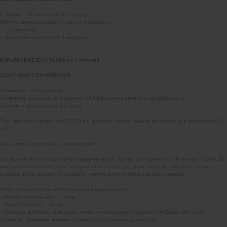
г. Москва, Петровка 20/1, подъезд 3
Оплату можно совершить двумя способами:
— наличными;
— безналичный расчёт в шоуруме.
КУРЬЕРСКАЯ ДОСТАВКА по г. Москва
ДОСТАВКА С ПРИМЕРКОЙ
Стоимость - 600 рублей.
Стоимость доставки за пределы МКАД рассчитывается индивидуально.
Возможна доставка день в день.
При покупке товаров от 20 000 мы делаем компенсацию на доставку в размере 600
руб.
Наши магазины
Как работает доставка с примеркой?
Уточнить наличие в наших магазинах можно
Вы примеряете вещи, пока курьер ожидает. Время для примерки 15 минут. После, Вы
позвонив по номерам телефонов:
оплачиваете подошедшие вещи и выезд курьера. Если товар не подошел - отдаете
курьеру. Если ничего не подошло - оплачивается только выезд курьера.
МОСКВА
Максимальное количество вещей в одном заказе:
+7 (999) 865-85-86
- Раздел “Купальники” – 4 ед;
- Раздел “Платья” – 3 ед.
Петровка 20/1, подъезд 3
* Срочные доставки возможны также через сервис Яндекс или Dostavista по их
12:00 — 21:00
тарифам. Поможем подобрать размер по вашим параметрам.
без выходных