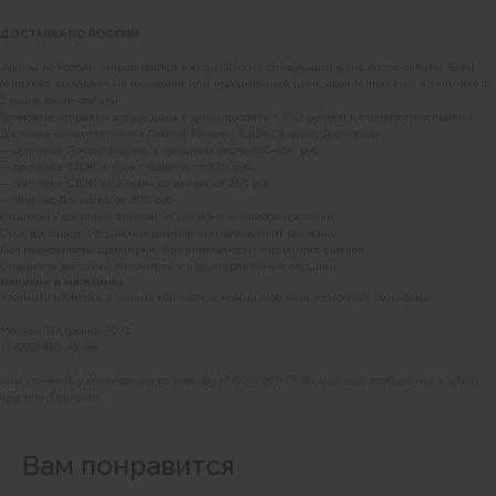
КАК НАС НАЙТИ
ДОСТАВКА ПО РОССИИ
Заказы по России отправляются ежедневно на следующий день после оплаты. Если
отправка выпадает на выходной или праздничный день, срок отправки – в течение 1-
2 дней после оплаты.
Возможна отправка заказа день в день, доплата + 200 рублей к стоимости отправки.
Доставка осуществляется Почтой России/ СДЭК/Яндекс Доставкой:
— доставка Почтой России, в среднем около 350-450 руб;
— доставка СДЭК в пункт выдачи, от 230 руб;
— доставка СДЭК курьером до двери, от 350 руб;
— Яндекс Доставка, от 200 руб.
Стоимость доставки зависит от региона и способа доставки.
Срок доставки: 1-5 рабочих дней (в зависимости от региона).
Без возможности примерки. Без возможности частичного выкупа.
Стоимость доставки оплачивается до отправления посылки.
Наличие в магазинах
Уточнить наличие в наших магазинах можно позвонив по номеру телефона:
Москва, Петровка 20/1
+7 (999) 865-85-86
или уточнить у менеджера по номеру +7 (920) 297-73-85, написав сообщение в whats
app или Telegram
Вам понравится