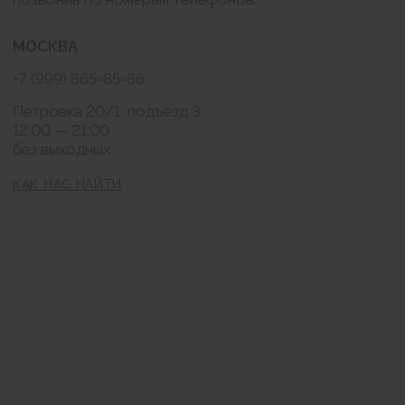
РАССЫЛКА
Подписаться
Нажимая на кнопку "Подписаться" я соглашаюсь на обработку моих
персональных данных и ознакомлен (а) с условиями Политики
конфиденциальности, Также я выражаю свое Согласие с ч.1 ст.18 ФЗ от
13/03/2006 №38-ФЗ "О рекламе" на направление мне на указанную мной
электронную почту информационных, рекламно-информационных
сообщений
Публичная оферта
Согласие на обработку персональных данных
Политика конфиденциальности
© BraBra store, 2019 . Все права защищены
Любое использование либо копирование
материалов или подборки материалов сайта-
запрещено.