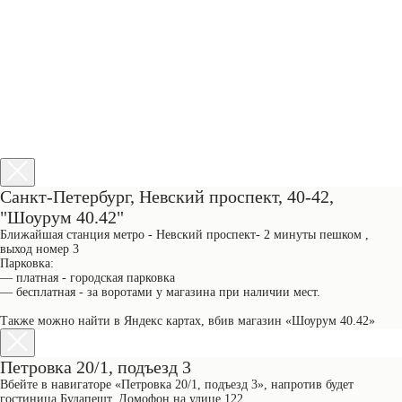
Санкт-Петербург, Невский проспект, 40-42,
МОСКВА
"Шоурум 40.42"
Петровка 20/1, подъезд 3
12:00 — 21:00
Ближайшая станция метро - Невский проспект- 2 минуты пешком ,
без выходных
выход номер 3
КАК НАС НАЙТИ
Парковка:
+7 (999) 865-85-86
— платная - городская парковка
Уточнить наличие в наших магазинах можно
— бесплатная - за воротами у магазина при наличии мест.
позвонив по номерам телефонов:
Также можно найти в Яндекс картах, вбив магазин «Шоурум 40.42»
Петровка 20/1, подъезд 3
Вбейте в навигаторе «Петровка 20/1, подъезд 3», напротив будет
гостиница Будапешт. Домофон на улице 122.