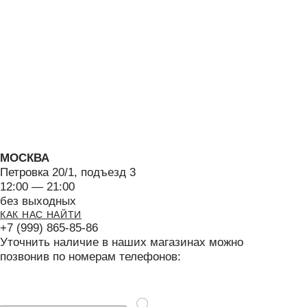
Согласие на обработку персональных данных
Политика конфиденциальности
Публичная оферта
BRABRA
ИНФОРМАЦИЯ
КОНТАКТЫ
Каталог
Оформление заказа
О бренде
Доставка и оплата
Контакты
Обмен и возврат
BRABRA.info@ya.ru
РАССЫЛКА
Нажимая на кнопку "Подписаться" я соглашаюсь на обработку моих
персональных данных и ознакомлен (а) с условиями Политики
конфиденциальности, Также я выражаю свое Согласие с ч.1 ст.18 ФЗ от
13/03/2006 №38-ФЗ "О рекламе" на направление мне на указанную мной
электронную почту информационных, рекламно-информационных сообщений
Москва, Петровка 20/1
Вакансии