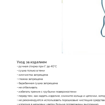
Уход за изделием
• ручная стирка при t° до 40°C
• сушка только в тени
• химчистка запрещена
• глажка запрещена
• барабанная сушка запрещена
• не отбеливать
• избегать трения с грубыми поверхностями
• перед тем, как надеть изделие, снимите кольца и цепочки, кот
• не рекомендуется использовать порошковые чистящие средства
• изделия в неоновых цветах больше подвержены выгоранию