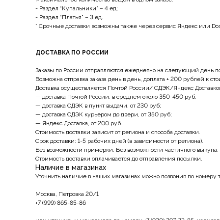
- Раздел “Купальники” – 4 ед;
- Раздел “Платья” – 3 ед.
* Срочные доставки возможны также через сервис Яндекс или Dos
ДОСТАВКА ПО РОССИИ
Заказы по России отправляются ежедневно на следующий день пос
Возможна отправка заказа день в день, доплата + 200 рублей к ст
Доставка осуществляется Почтой России/ СДЭК/Яндекс Доставко
— доставка Почтой России, в среднем около 350-450 руб;
— доставка СДЭК в пункт выдачи, от 230 руб;
— доставка СДЭК курьером до двери, от 350 руб;
— Яндекс Доставка, от 200 руб.
Стоимость доставки зависит от региона и способа доставки.
Срок доставки: 1-5 рабочих дней (в зависимости от региона).
Без возможности примерки. Без возможности частичного выкупа.
Стоимость доставки оплачивается до отправления посылки.
Наличие в магазинах
Уточнить наличие в наших магазинах можно позвонив по номеру 
Москва, Петровка 20/1
+7 (999) 865-85-86