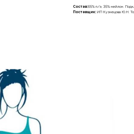
Состав:
65% п/э, 35% нейлон. Подк
Поставщик:
ИП Кузнецова Ю.Н. То