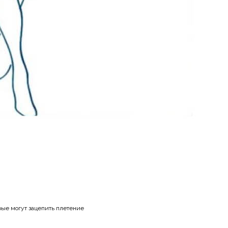
орые могут зацепить плетение