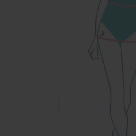
Наши магазины
Уточнить наличие в наших магазинах можно
позвонив по номерам телефонов:
МОСКВА
+7 (999) 865-85-86
Петровка 20/1, подъезд 3
12:00 — 21:00
без выходных
КАК НАС НАЙТИ