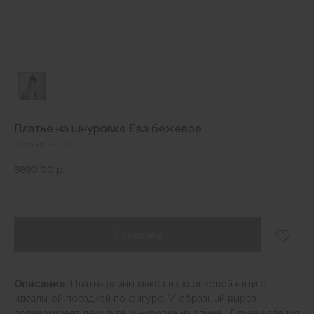
Платье на шнуровке Ева бежевое
Артикул:
772106
8890,00
р.
В корзину
Описание:
Платье длины макси из хлопковой нити с
идеальной посадкой по фигуре. V-образный вырез
подчеркивает декольте, шнуровка на спине. Длина изделия