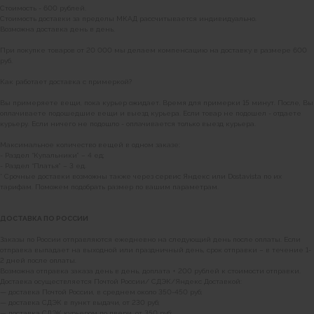
Стоимость - 600 рублей.
Стоимость доставки за пределы МКАД рассчитывается индивидуально.
Возможна доставка день в день.
При покупке товаров от 20 000 мы делаем компенсацию на доставку в размере 600
руб.
Как работает доставка с примеркой?
Вы примеряете вещи, пока курьер ожидает. Время для примерки 15 минут. После, Вы
оплачиваете подошедшие вещи и выезд курьера. Если товар не подошел - отдаете
курьеру. Если ничего не подошло - оплачивается только выезд курьера.
Максимальное количество вещей в одном заказе:
- Раздел “Купальники” – 4 ед;
- Раздел “Платья” – 3 ед.
* Срочные доставки возможны также через сервис Яндекс или Dostavista по их
тарифам. Поможем подобрать размер по вашим параметрам.
ДОСТАВКА ПО РОССИИ
Заказы по России отправляются ежедневно на следующий день после оплаты. Если
отправка выпадает на выходной или праздничный день, срок отправки – в течение 1-
2 дней после оплаты.
Возможна отправка заказа день в день, доплата + 200 рублей к стоимости отправки.
Доставка осуществляется Почтой России/ СДЭК/Яндекс Доставкой:
— доставка Почтой России, в среднем около 350-450 руб;
— доставка СДЭК в пункт выдачи, от 230 руб;
— доставка СДЭК курьером до двери, от 350 руб;