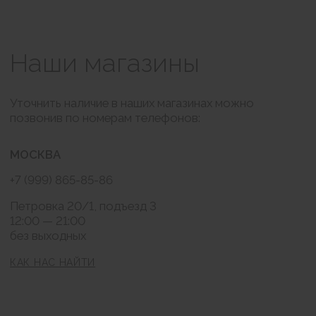
Обмен и возврат
КОНТАКТЫ
BRABRA.info@ya.ru
Москва, Петровка 20/1
РАССЫЛКА
Подписаться
Нажимая на кнопку "Подписаться" я соглашаюсь на обработку моих
персональных данных и ознакомлен (а) с условиями Политики
конфиденциальности, Также я выражаю свое Согласие с ч.1 ст.18 ФЗ от
13/03/2006 №38-ФЗ "О рекламе" на направление мне на указанную мной
электронную почту информационных, рекламно-информационных
сообщений
Публичная оферта
Согласие на обработку персональных данных
Политика конфиденциальности