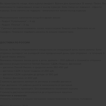
Вы примеряете вещи, пока курьер ожидает. Время для примерки 15 минут. После, Вы
МОСКВА
оплачиваете подошедшие вещи и выезд курьера. Если товар не подошел - отдаете
курьеру. Если ничего не подошло - оплачивается только выезд курьера.
+7 (999) 865-85-86
Максимальное количество вещей в одном заказе:
Петровка 20/1, подъезд 3
- Раздел “Купальники” – 4 ед;
12:00 — 21:00
- Раздел “Платья” – 3 ед.
без выходных
* Срочные доставки возможны также через сервис Яндекс или Dostavista по их
тарифам. Поможем подобрать размер по вашим параметрам.
КАК НАС НАЙТИ
ДОСТАВКА ПО РОССИИ
Заказы по России отправляются ежедневно на следующий день после оплаты. Если
отправка выпадает на выходной или праздничный день, срок отправки – в течение 1-
2 дней после оплаты.
Возможна отправка заказа день в день, доплата + 200 рублей к стоимости отправки.
Доставка осуществляется Почтой России/ СДЭК/Яндекс Доставкой:
— доставка Почтой России, в среднем около 350-450 руб;
— доставка СДЭК в пункт выдачи, от 230 руб;
— доставка СДЭК курьером до двери, от 350 руб;
— Яндекс Доставка, от 200 руб.
Стоимость доставки зависит от региона и способа доставки.
Срок доставки: 1-5 рабочих дней (в зависимости от региона).
Без возможности примерки. Без возможности частичного выкупа.
Стоимость доставки оплачивается до отправления посылки.
Наличие в магазинах
Уточнить наличие в наших магазинах можно позвонив по номеру телефона:
Москва, Петровка 20/1