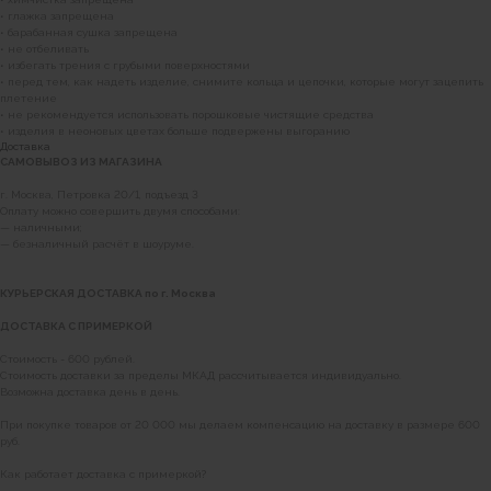
• глажка запрещена
• барабанная сушка запрещена
• не отбеливать
• избегать трения с грубыми поверхностями
• перед тем, как надеть изделие, снимите кольца и цепочки, которые могут зацепить
плетение
• не рекомендуется использовать порошковые чистящие средства
• изделия в неоновых цветах больше подвержены выгоранию
Доставка
САМОВЫВОЗ ИЗ МАГАЗИНА
г. Москва, Петровка 20/1, подъезд 3
Оплату можно совершить двумя способами:
— наличными;
— безналичный расчёт в шоуруме.
КУРЬЕРСКАЯ ДОСТАВКА по г. Москва
ДОСТАВКА С ПРИМЕРКОЙ
Стоимость - 600 рублей.
Стоимость доставки за пределы МКАД рассчитывается индивидуально.
Возможна доставка день в день.
Наши магазины
При покупке товаров от 20 000 мы делаем компенсацию на доставку в размере 600
руб.
Уточнить наличие в наших магазинах можно
Как работает доставка с примеркой?
позвонив по номерам телефонов: