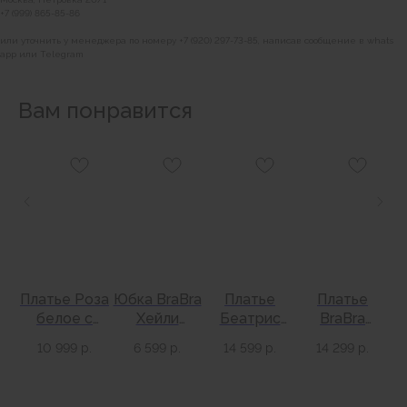
+7 (999) 865-85-86
или уточнить у менеджера по номеру +7 (920) 297-73-85, написав сообщение в whats
app или Telegram
Вам понравится
BRABRA
Каталог
О бренде
Платье Роза
Юбка BraBra
Платье
Платье
Л
Контакты
белое с
Хейли
Беатрис
BraBra
Вакансии
ез
голубыми
пляжная
бархатное
Афина
10 999
р.
6 599
р.
14 599
р.
14 299
р.
в
цветами
черный
красное
черное
ИНФОРМАЦИЯ
вино
Оформление заказа
Доставка и оплата