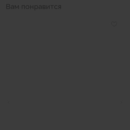
Вам понравится
Наши магазины
Уточнить наличие в наших магазинах можно
позвонив по номерам телефонов: