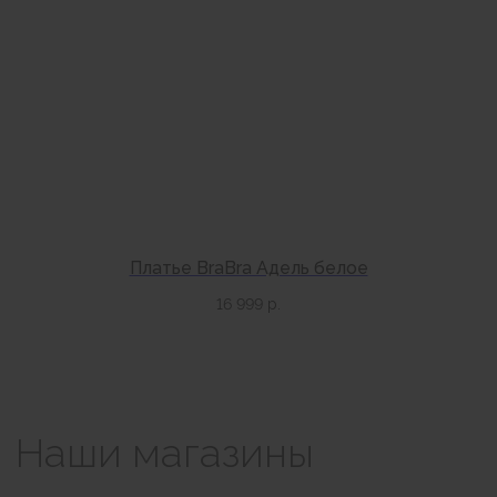
МОСКВА
+7 (999) 865-85-86
Петровка 20/1, подъезд 3
12:00 — 21:00
без выходных
КАК НАС НАЙТИ
Платье BraBra Адель белое
16 999
р.