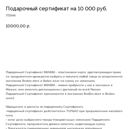
Подарочный сертификат на 10 000 руб.
772648
10000,00
р.
В корзину
Подарочный Сертификат BRABRA - пластиковая карта, удостоверяющая право
ее предьявителя однократно выбрать и получить любой товар из ассортимента
магазинов Brabra store и Babra wear на сумму ее номинала.
Подарочный Сертификат BRABRA - можно прибрести у нас в магазине в
Москве, или оплатить дистанционно с доставкой по всей России
Подарочный Сертификат принимается в магазинах BraBra store и Brabra
wear1.
Обращение и расчеты по подарочному Сертификату:
•подарочный сертификат действителен ТОЛЬКО при предъявлении кассового
чека;
• если цена выбранного товара (товаров) выше номинала Подарочного
Сертификата, предъявитель должен оплатить недостающую сумму;
• Допускается суммирование номиналов нескольких подарочных