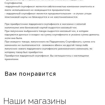
Сертификатов;
•подарочный сертификат является собственностью компании-эмитента и
Наши магазины
после использования не возвращается предъявителю;
• подарочный сертификат является предъявительским - в случае утери
пластиковой карты не блокируется и не восстанавливается.
Уточнить наличие в наших магазинах можно
При приобретении подарочного сертификата в магазине с оплатой
позвонив по номерам телефонов:
наличными или банковской картой выдается кассовый чек.
При получении выбранного товара выдается кассовый чек, в котором
МОСКВА
содержатся данные о скидке на сумму сертификата и указана сумма доплаты,
если она была.
+7 (999) 865-85-86
При возврате товара, полученного по Подарочному Сертификату, сумма его
номинала не выплачивается - возможен обмен на другой товар либо
Петровка 20/1, подъезд 3
получение нового подарочного сертификата равнозначного номинала, по
12:00 — 21:00
которому товар был приобретен.
без выходных
Приобретая подарочный сертификат, Вы соглашаетесь с настоящими
правилами.
КАК НАС НАЙТИ
Вам понравится