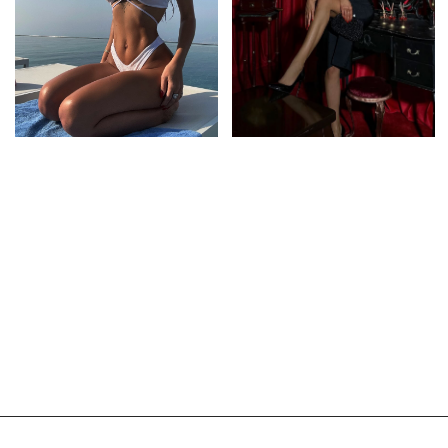
Контакты
Вакансии
ИНФОРМАЦИЯ
Оформление заказа
Доставка и оплата
Обмен и возврат
КОНТАКТЫ
BRABRA.info@ya.ru
Москва, Петровка 20/1
РАССЫЛКА
Подписаться
Нажимая на кнопку "Подписаться" я соглашаюсь на обработку моих
персональных данных и ознакомлен (а) с условиями Политики
конфиденциальности, Также я выражаю свое Согласие с ч.1 ст.18 ФЗ от
13/03/2006 №38-ФЗ "О рекламе" на направление мне на указанную мной
электронную почту информационных, рекламно-информационных